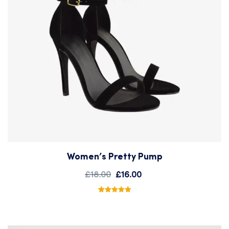
Women’s Pretty Pump
Add
£
18.00
£
16.00
to
2
Noté
5.00
sur 5
basé sur
Wishlist
notations
client