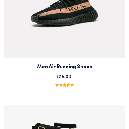
Men Air Running Shoes
Add
£
15.00
to
4
Noté
5.00
sur 5
basé sur
Wishlist
notations
client