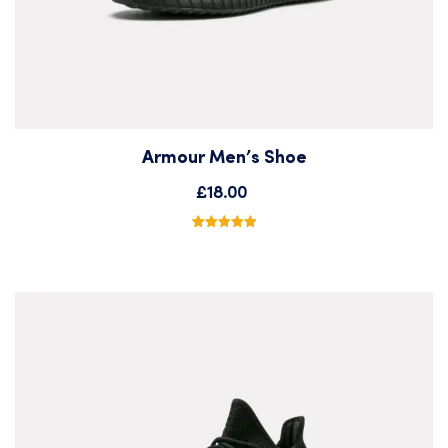
Armour Men’s Shoe
Add
£
18.00
to
2
Noté
5.00
sur 5
basé sur
Wishlist
notations
client