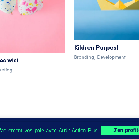
Kildren Parpest
Branding
Development
os wisi
keting
ce possible. Vous pouvez modifier vos préférences via l'onglet Paramèt
J'en profi
facilement vos paie avec Audit Action Plus