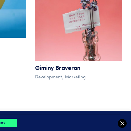
Giminy Braveran
Development
Marketing
res,
Paramètres des cookies
Tout Accepter
tes