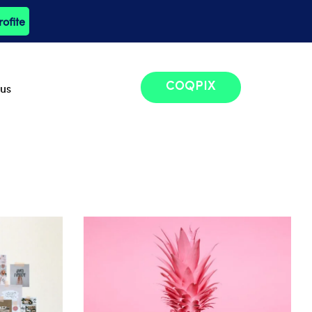
rofite
lus
COQPIX