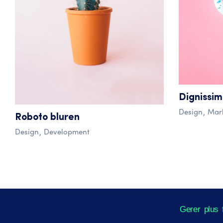
Dignissim
Design
Mar
Roboto bluren
Design
Development
Nous utilisons des cookies pour vous offrir la meilleure expérien
Gerer plus 
ou cliquer sur "Tout accepter" pour une expérience optimale..