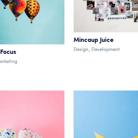
Mincaup Juice
Design
Development
 Focus
arketing