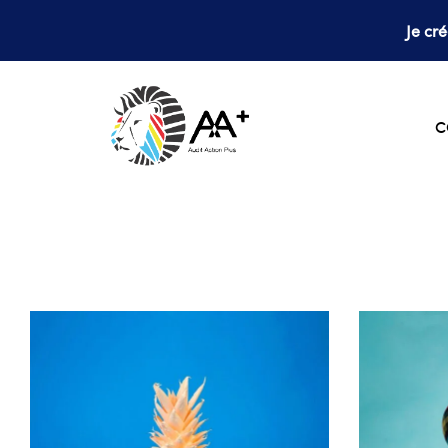
Je cr
C